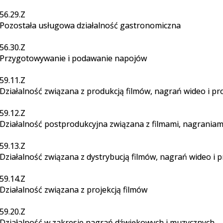
56.29.Z
Pozostała usługowa działalność gastronomiczna
56.30.Z
Przygotowywanie i podawanie napojów
59.11.Z
Działalność związana z produkcją filmów, nagrań wideo i p
59.12.Z
Działalność postprodukcyjna związana z filmami, nagraniam
59.13.Z
Działalność związana z dystrybucją filmów, nagrań wideo i
59.14.Z
Działalność związana z projekcją filmów
59.20.Z
Działalność w zakresie nagrań dźwiękowych i muzycznych