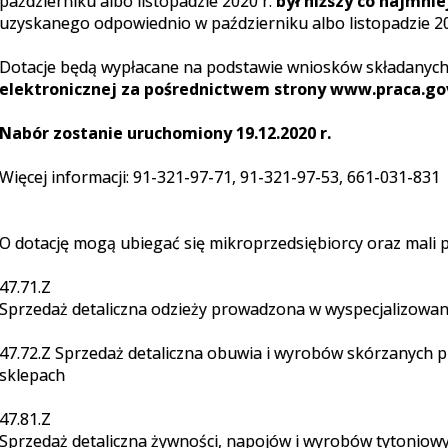
październiku albo listopadzie 2020 r.
był niższy co najmnie
uzyskanego odpowiednio w październiku albo listopadzie 2
Dotacje będą wypłacane na podstawie wniosków składanyc
elektronicznej za pośrednictwem strony www.praca.go
Nabór zostanie uruchomiony 19.12.2020 r.
Więcej informacji: 91-321-97-71, 91-321-97-53, 661-031-831
O dotację mogą ubiegać się mikroprzedsiębiorcy oraz mali 
47.71.Z
Sprzedaż detaliczna odzieży prowadzona w wyspecjalizowan
47.72.Z Sprzedaż detaliczna obuwia i wyrobów skórzanych
sklepach
47.81.Z
Sprzedaż detaliczna żywności, napojów i wyrobów tytoniow