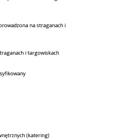
 prowadzona na straganach i
traganach i targowiskach
asyfikowany
wnętrznych (katering)