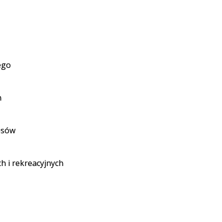
ego
h
esów
h i rekreacyjnych