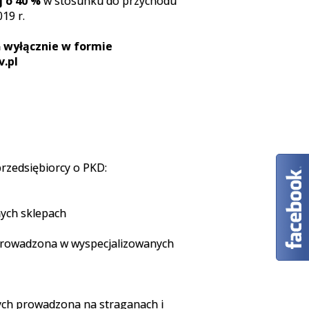
j o 40 %
w stosunku do przychodu
019 r.
h
wyłącznie w formie
v.pl
przedsiębiorcy o PKD:
ych sklepach
 prowadzona w wyspecjalizowanych
ych prowadzona na straganach i