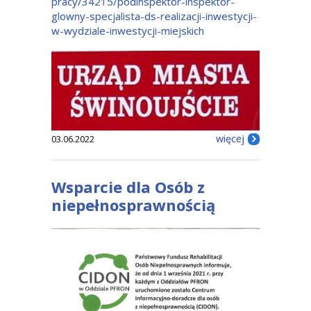
pracy/34215/podinspektor-inspektor-
glowny-specjalista-ds-realizacji-inwestycji-
w-wydziale-inwestycji-miejskich
więcej
03.06.2022
Wsparcie dla Osób z
niepełnosprawnością