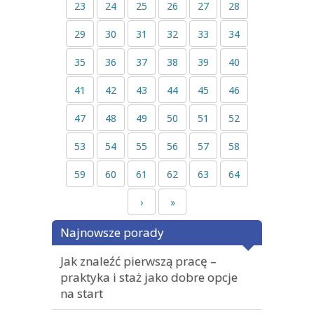
23
24
25
26
27
28
29
30
31
32
33
34
35
36
37
38
39
40
41
42
43
44
45
46
47
48
49
50
51
52
53
54
55
56
57
58
59
60
61
62
63
64
›
»
Najnowsze porady
Jak znaleźć pierwszą pracę –
praktyka i staż jako dobre opcje
na start