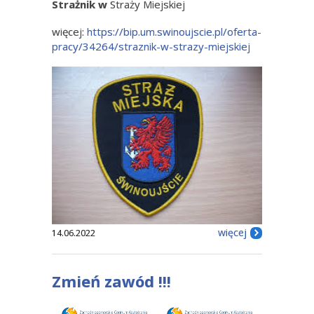
Strażnik w
Straży Miejskiej
więcej:
https://bip.um.swinoujscie.pl/oferta-
pracy/34264/straznik-w-strazy-miejskiej
więcej
14.06.2022
Zmień zawód !!!