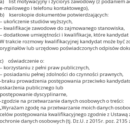
a) list motywacyjny i życiorys zawodowy (z podaniem a
e-mailowego i telefonu kontaktowego),
b) kserokopie dokumentów potwierdzających:
– ukończenie studiów wyższych,
– kwalifikacje zawodowe do zajmowanego stanowiska,
– dodatkowe umiejętności i kwalifikacje, które kandydat 
W trakcie rozmowy kwalifikacyjnej kandydat może być 
oryginałów lub urzędowo poświadczonych odpisów do
c) oświadczenie o:
– korzystaniu z pełni praw publicznych,
– posiadaniu pełnej zdolności do czynności prawnych,
-braku prowadzenia postępowania przeciwko kandydato
oskarżenia publicznego lub
postępowanie dyscyplinarne,
-zgodzie na przetwarzanie danych osobowych o treści:
„Wyrażam zgodę na przetwarzanie moich danych osobow
celów postępowania kwalifikacyjnego zgodnie z Ustawą z
ochronie danych osobowych (tj. Dz.U. z 2015r. poz. 2135 z