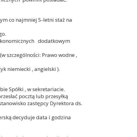
m co najmniej 5-letni staż na
go.
. Ekonomicznych dodatkowym
w szczególności: Prawo wodne ,
 niemiecki , angielski ).
 Spółki , w sekretariacie.
rzesłać pocztą lub przesyłką
stanowisko zastępcy Dyrektora ds.
erską decyduje data i godzina