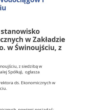
iu
 stanowisko
cznych w Zakładzie
o. w Świnoujściu, z
noujściu, z siedzibą w
alej Spółką), ogłasza
rektora ds. Ekonomicznych w
ciu.
micznych powinni posiadać: