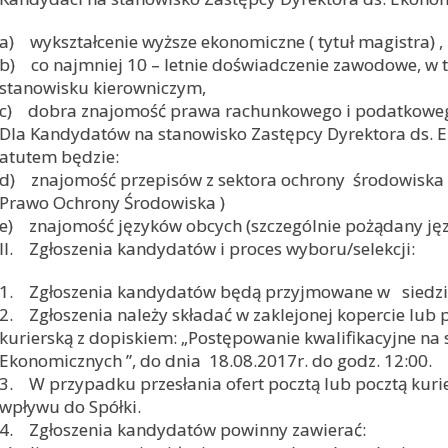
a) wykształcenie wyższe ekonomiczne ( tytuł magistra) ,
b) co najmniej 10 – letnie doświadczenie zawodowe, w ty
stanowisku kierowniczym,
c) dobra znajomość prawa rachunkowego i podatkowe
Dla Kandydatów na stanowisko Zastępcy Dyrektora ds
atutem będzie:
d) znajomość przepisów z sektora ochrony środowiska (
Prawo Ochrony Środowiska )
e) znajomość języków obcych (szczególnie pożądany język
II. Zgłoszenia kandydatów i proces wyboru/selekcji:
1. Zgłoszenia kandydatów będą przyjmowane w siedzibie
2. Zgłoszenia należy składać w zaklejonej kopercie lub p
kurierską z dopiskiem: „Postępowanie kwalifikacyjne na 
Ekonomicznych ”, do dnia 18.08.2017r. do godz. 12:00.
3. W przypadku przesłania ofert pocztą lub pocztą kuri
wpływu do Spółki.
4. Zgłoszenia kandydatów powinny zawierać: