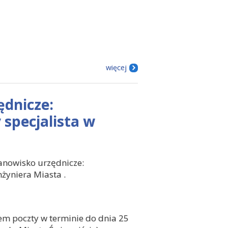
więcej
ędnicze:
specjalista w
anowisko urzędnicze:
żyniera Miasta .
em poczty w terminie do dnia 25