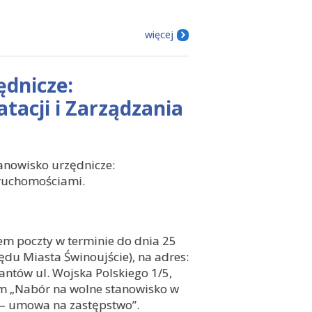
więcej
ędnicze:
tacji i Zarządzania
anowisko urzędnicze:
eruchomościami.
em poczty w terminie do dnia 25
ędu Miasta Świnoujście), na adres:
antów ul. Wojska Polskiego 1/5,
em „Nabór na wolne stanowisko w
 – umowa na zastępstwo”.