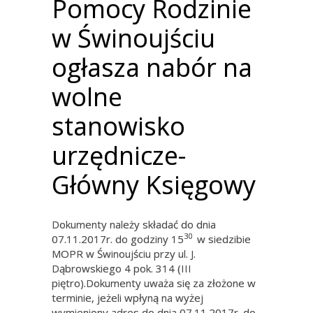
Pomocy Rodzinie
w Świnoujściu
ogłasza nabór na
wolne
stanowisko
urzędnicze-
Główny Księgowy
Dokumenty należy składać do dnia
30
07.11.2017r. do godziny 15
w siedzibie
MOPR w Świnoujściu przy ul. J.
Dąbrowskiego 4 pok. 314 (III
piętro).Dokumenty uważa się za złożone w
terminie, jeżeli wpłyną na wyżej
wymieniony adres do dnia 07.11.2017r. do