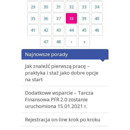
29
30
31
32
33
34
35
36
37
38
39
40
41
42
43
44
45
46
47
48
›
»
Najnowsze porady
Jak znaleźć pierwszą pracę –
praktyka i staż jako dobre opcje
na start
Dodatkowe wsparcie – Tarcza
Finansowa PFR 2.0 zostanie
uruchomiona 15.01.2021 r.
Rejestracja on-line krok po kroku