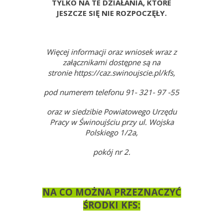
TYLKO NA TE DZIAŁANIA, KTÓRE
JESZCZE SIĘ NIE ROZPOCZĘŁY.
Więcej informacji oraz wniosek wraz z
załącznikami dostępne są na
stronie https://caz.swinoujscie.pl/kfs,
pod numerem telefonu 91- 321- 97 -55
oraz w siedzibie Powiatowego Urzędu
Pracy w Świnoujściu przy ul. Wojska
Polskiego 1/2a,
pokój nr 2.
NA CO MOŻNA PRZEZNACZYĆ
ŚRODKI KFS: