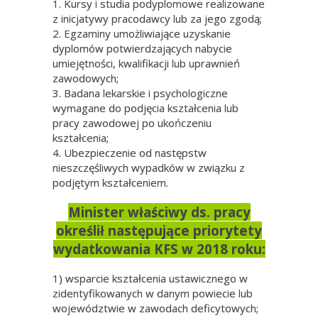
1. Kursy i studia podyplomowe realizowane
z inicjatywy pracodawcy lub za jego zgodą;
2. Egzaminy umożliwiające uzyskanie
dyplomów potwierdzających nabycie
umiejętności, kwalifikacji lub uprawnień
zawodowych;
3. Badana lekarskie i psychologiczne
wymagane do podjęcia kształcenia lub
pracy zawodowej po ukończeniu
kształcenia;
4. Ubezpieczenie od następstw
nieszczęśliwych wypadków w związku z
podjętym kształceniem.
Minister właściwy ds. pracy
określił następujące priorytety
wydatkowania KFS w 2018 roku:
1) wsparcie kształcenia ustawicznego w
zidentyfikowanych w danym powiecie lub
województwie w zawodach deficytowych;