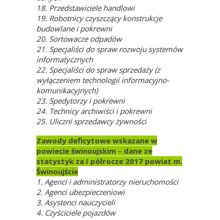
18. Przedstawiciele handlowi
19. Robotnicy czyszczący konstrukcje
budowlane i pokrewni
20. Sortowacze odpadów
21. Specjaliści do spraw rozwoju systemów
informatycznych
22. Specjaliści do spraw sprzedaży (z
wyłączeniem technologii informacyjno-
komunikacyjnych)
23. Spedytorzy i pokrewni
24. Technicy archiwiści i pokrewni
25. Uliczni sprzedawcy żywności
Zawody deficytowe wskazane w
powiecie świnoujskim – dane ze
statystyk za I półrocze 2017 powiat m.
Świnoujście
1. Agenci i administratorzy nieruchomości
2. Agenci ubezpieczeniowi
3. Asystenci nauczycieli
4. Czyściciele pojazdów