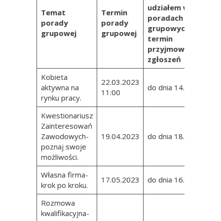
udziałem w
Temat
Termin
poradach
porady
porady
grupowych i
grupowej
grupowej
termin
przyjmowania
zgłoszeń
Kobieta
22.03.2023
aktywna na
do dnia 14.03.2023
11:00
rynku pracy.
Kwestionariusz
Zainteresowań
Zawodowych-
19.04.2023
do dnia 18.04.2023
poznaj swoje
możliwości.
Własna firma-
17.05.2023
do dnia 16.05.2023
krok po kroku.
Rozmowa
kwalifikacyjna-