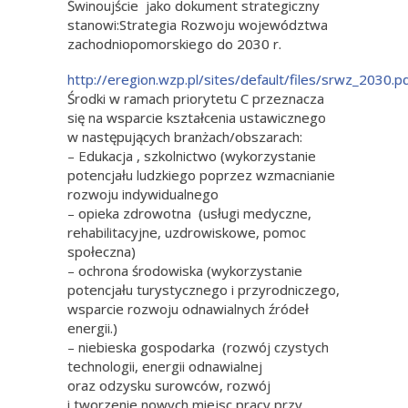
Świnoujście jako dokument strategiczny
stanowi:Strategia Rozwoju województwa
zachodniopomorskiego do 2030 r.
http://eregion.wzp.pl/sites/default/files/srwz_2030.p
Środki w ramach priorytetu C przeznacza
się na wsparcie kształcenia ustawicznego
w następujących branżach/obszarach:
– Edukacja , szkolnictwo (wykorzystanie
potencjału ludzkiego poprzez wzmacnianie
rozwoju indywidualnego
– opieka zdrowotna (usługi medyczne,
rehabilitacyjne, uzdrowiskowe, pomoc
społeczna)
– ochrona środowiska (wykorzystanie
potencjału turystycznego i przyrodniczego,
wsparcie rozwoju odnawialnych źródeł
energii.)
– niebieska gospodarka (rozwój czystych
technologii, energii odnawialnej
oraz odzysku surowców, rozwój
i tworzenie nowych miejsc pracy przy