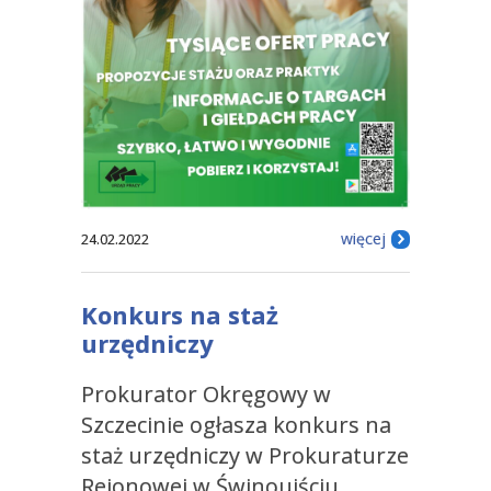
więcej
24.02.2022
Konkurs na staż
urzędniczy
Prokurator Okręgowy w
Szczecinie ogłasza konkurs na
staż urzędniczy w Prokuraturze
Rejonowej w Świnoujściu