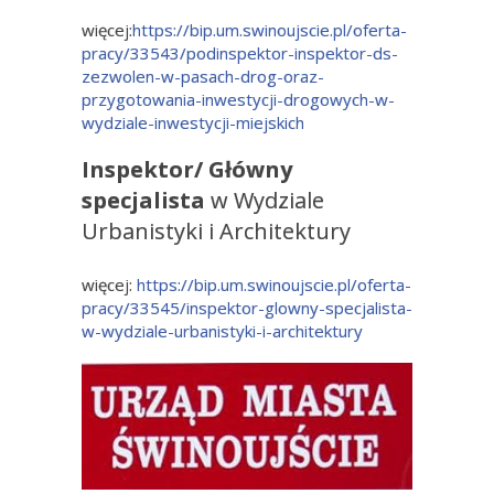
więcej:
https://bip.um.swinoujscie.pl/oferta-
pracy/33543/podinspektor-inspektor-ds-
zezwolen-w-pasach-drog-oraz-
przygotowania-inwestycji-drogowych-w-
wydziale-inwestycji-miejskich
Inspektor/ Główny
specjalista
w Wydziale
Urbanistyki i Architektury
więcej:
https://bip.um.swinoujscie.pl/oferta-
pracy/33545/inspektor-glowny-specjalista-
w-wydziale-urbanistyki-i-architektury