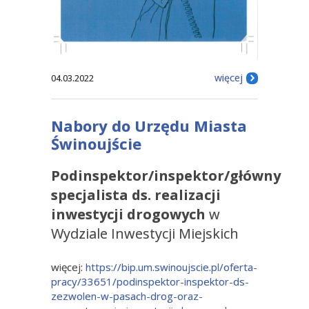
więcej
04.03.2022
Nabory do Urzędu Miasta
Świnoujście
Podinspektor/inspektor/główny
specjalista ds. realizacji
inwestycji drogowych
w
Wydziale Inwestycji Miejskich
więcej:
https://bip.um.swinoujscie.pl/oferta-
pracy/33651/podinspektor-inspektor-ds-
zezwolen-w-pasach-drog-oraz-