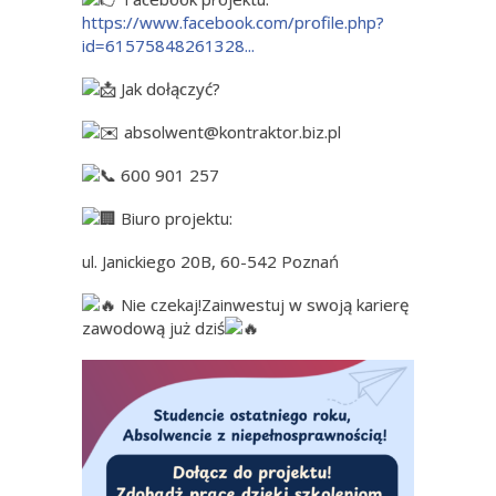
https://www.facebook.com/profile.php?
id=61575848261328...
Jak dołączyć?
absolwent@kontraktor.biz.pl
600 901 257
Biuro projektu:
ul. Janickiego 20B, 60-542 Poznań
Nie czekaj!Zainwestuj w swoją karierę
zawodową już dziś