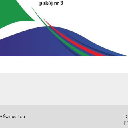
 Świnoujściu.
D
pr