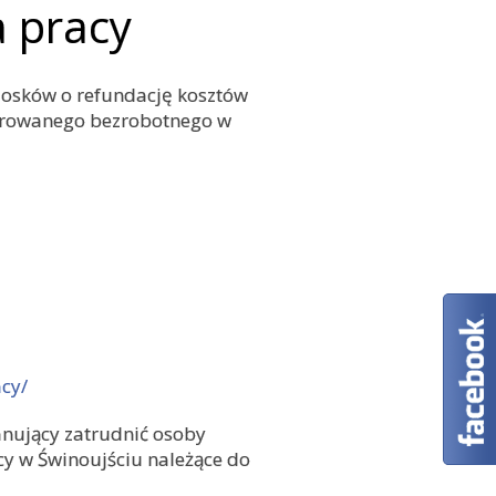
 pracy
iosków o refundację kosztów
ierowanego bezrobotnego w
acy/
nujący zatrudnić osoby
y w Świnoujściu należące do