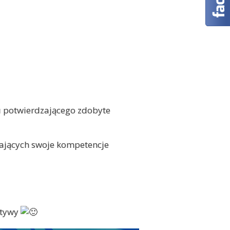
u potwierdzającego zdobyte
ających swoje kompetencje
atywy