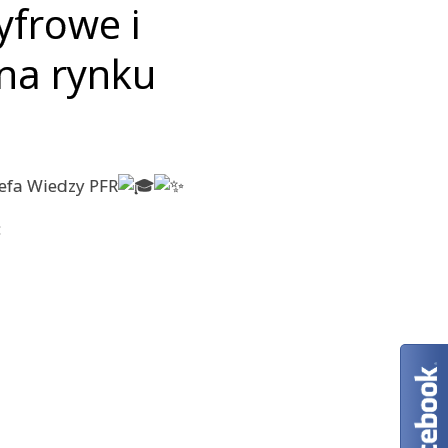
yfrowe i
na rynku
refa Wiedzy PFR
: